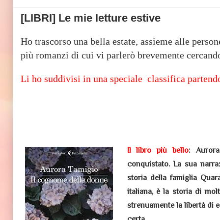
[LIBRI] Le mie letture estive
Ho trascorso una bella estate, assieme alle persone
più romanzi di cui vi parlerò brevemente cercando
Li ho suddivisi in una speciale classifica partend
Il libro più bello
: Auror
conquistato. La sua narra
storia della famiglia Quar
italiana, è la storia di mo
strenuamente la libertà di 
certa.