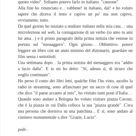
questo video". Soltanto potevo farlo in italiano, "canzone".
Alla fine ho rinunciato e... vabbene! in italiano, dai! e ho voluto
sapere che diceva il testo e capivo un po' ma non capivo,
ovviamente, tutto.
Da quel giorno ho iniziato a studiare italiano nella mia casa...: una
microlezione sul web, la coniugazione di un verbo (io amo tu ami
lui ama...) e il primo paragrafo della prima notizia che venisse in
portata sul "messaggero". Ogni giorno... Obbiettivo: potere
leggere un libro con un aiuto minimo del dizionario, guardare un
film senza i sottotitoli.
Una settimana dopo... la prima notizia del messaggero era "addio
a lucio dalla". E io mi ho detto: "Sì, adesso sì, di sicuro che
voglio continuare".
Ho perso il conto dei libri letti, qualche film l'ho visto, ascolto la
radio in streaming, sono affascinato per un sacco di cose di quel
che dico "il paese accanto al mio", ho visitato tanti posti d'Italia....
Quando sono andato a Bologna ho voluto visitare piazza Cavour,
che è la piazza in cui Dalla colloca la sua "piazza grande". C'era
una persona che dormiva su una panchina... E sì, sono andato al
cimitero monumentale a dire "Grazie, Lucio".
podi-.